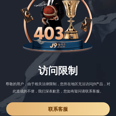
访问限制
尊敬的用户，由于相关法律限制，您所在地区无法访问J9产品，对
此造成的不便，我们深表歉意，您如有疑问请联系客服。
联系客服