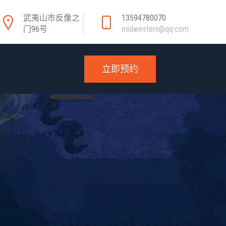
武夷山市反像之
13594780070
门96号
midwestern@qq.com
立即预约