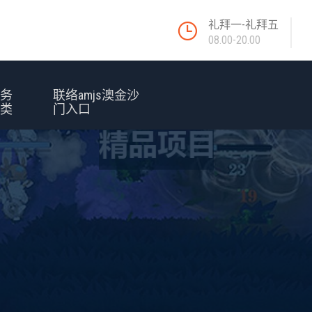
礼拜一-礼拜五
08.00-20.00
服务
联络amjs澳金沙
种类
门入口