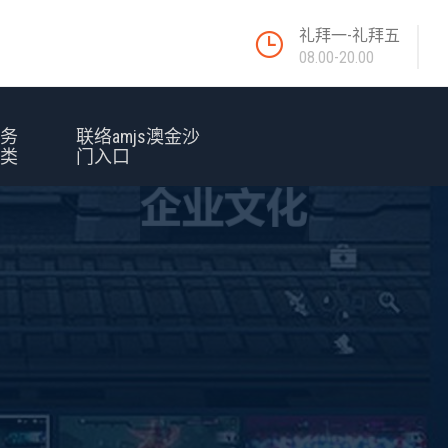
礼拜一-礼拜五
08.00-20.00
服务
联络amjs澳金沙
种类
门入口