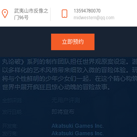
武夷山市反像之
13594780070
门96号
midwestern@qq.com
立即预约